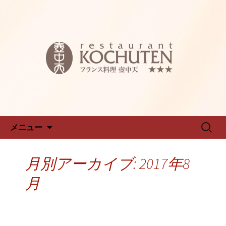
名古屋新栄フレンチ「仏蘭西料理 壺中
天～こちゅうてん～」のブログです
名古屋新栄フレンチ「仏蘭西料
理 壺中天～こちゅうてん～」
のブログ
コンテンツへ移動
検
メニュー
索:
月別アーカイブ: 2017年8
月