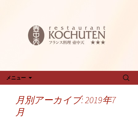
名古屋新栄フレンチ「仏蘭西料理 壺中
天～こちゅうてん～」のブログです
名古屋新栄フレンチ「仏蘭西料
理 壺中天～こちゅうてん～」
のブログ
コンテンツへ移動
検
メニュー
索:
月別アーカイブ: 2019年7
月