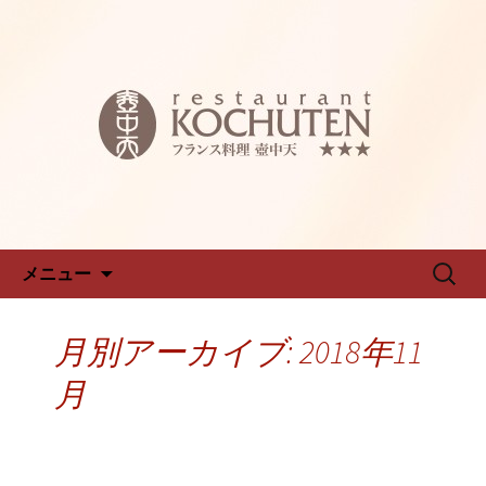
名古屋新栄フレンチ「仏蘭西料理 壺中
天～こちゅうてん～」のブログです
名古屋新栄フレンチ「仏蘭西料
理 壺中天～こちゅうてん～」
のブログ
コンテンツへ移動
検
メニュー
索:
月別アーカイブ: 2018年11
月