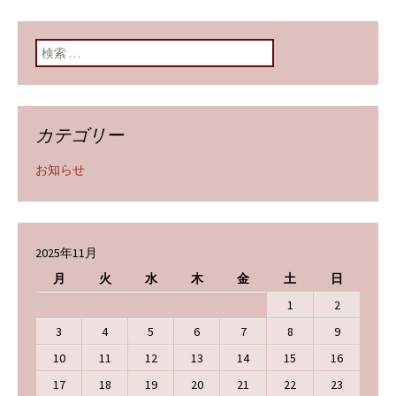
検索:
カテゴリー
お知らせ
2025年11月
月
火
水
木
金
土
日
1
2
3
4
5
6
7
8
9
10
11
12
13
14
15
16
17
18
19
20
21
22
23