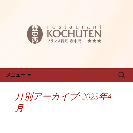
名古屋新栄フレンチ「仏蘭西料理 壺中
天～こちゅうてん～」のブログです
名古屋新栄フレンチ「仏蘭西料
理 壺中天～こちゅうてん～」
のブログ
コンテンツへ移動
検
メニュー
索:
月別アーカイブ: 2023年4
月