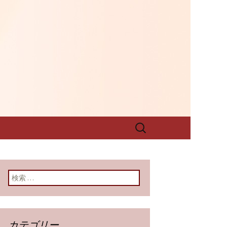
グです
西料理 壺中天
グ
検
索:
検索:
カテゴリー