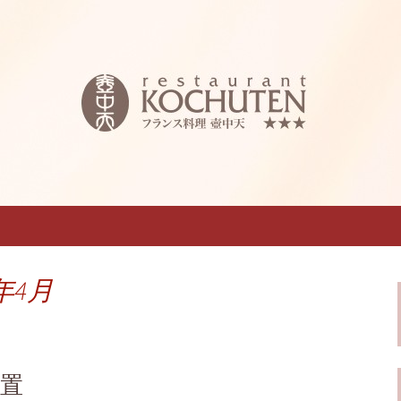
西料理 壺中天～こちゅうてん～」のブロ
フレンチ「仏蘭
うてん～」のブロ
年4月
置