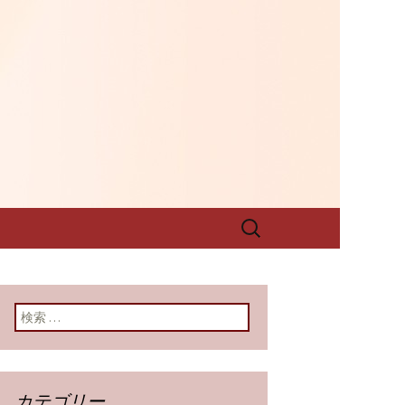
グです
西料理 壺中天
グ
検
索:
検索:
カテゴリー