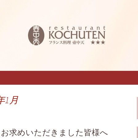
西料理 壺中天～こちゅうてん～」のブロ
フレンチ「仏蘭
うてん～」のブロ
年1月
をお求めいただきました皆様へ