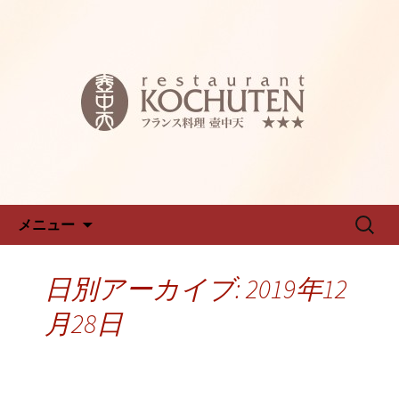
名古屋新栄フレンチ「仏蘭西料理 壺中
天～こちゅうてん～」のブログです
名古屋新栄フレンチ「仏蘭西料
理 壺中天～こちゅうてん～」
のブログ
コンテンツへ移動
検
メニュー
索:
日別アーカイブ: 2019年12
月28日