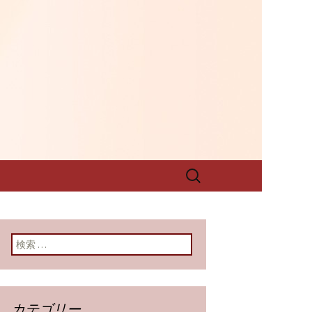
グです
西料理 壺中天
グ
検
索:
検索:
カテゴリー