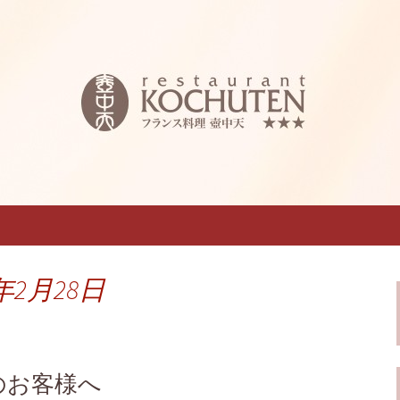
西料理 壺中天～こちゅうてん～」のブロ
フレンチ「仏蘭
うてん～」のブロ
年2月28日
約のお客様へ